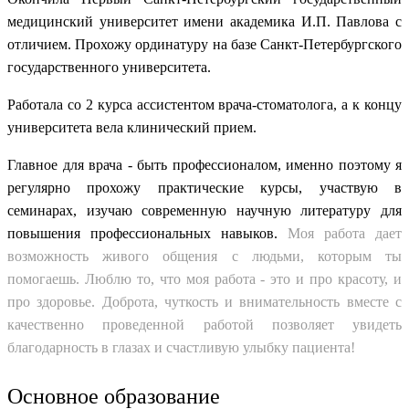
медицинский университет имени академика И.П. Павлова с
отличием. Прохожу ординатуру на базе Санкт-Петербургского
государственного университета.
Работала со 2 курса ассистентом врача-стоматолога, а к концу
университета вела клинический прием.
Главное для врача - быть профессионалом, именно поэтому я
регулярно прохожу практические курсы, участвую в
семинарах, изучаю современную научную литературу для
повышения профессиональных навыков.
Моя работа дает
возможность живого общения с людьми, которым ты
помогаешь. Люблю то, что моя работа - это и про красоту, и
про здоровье.
Доброта, чуткость и внимательность вместе с
качественно проведенной работой позволяет увидеть
благодарность в глазах и счастливую улыбку пациента!
Основное образование