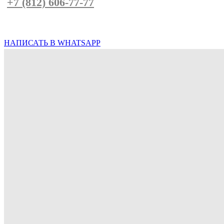
+7 (812) 606-77-77
или напишите нам в
Whatsapp
НАПИСАТЬ В WHATSAPP