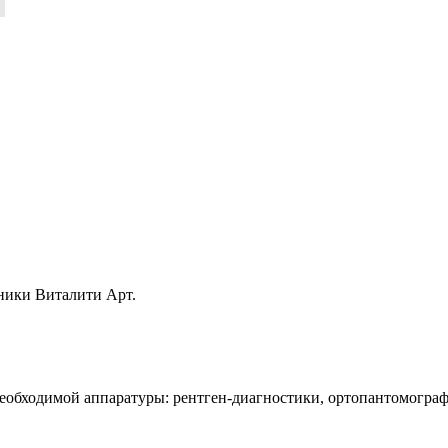
ники Виталити Арт.
еобходимой аппаратуры: рентген-диагностики, ортопантомографи