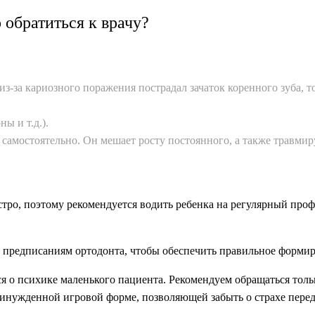
 обратиться к врачу?
из-за кариозного поражения пострадал зачаток коренного зуба,
ы и т.д.).
ь самостоятельно. Он мешает росту постоянного, а также травми
ро, поэтому рекомендуется водить ребенка на регулярный проф
 предписаниям ортодонта, чтобы обеспечить правильное форми
я о психике маленького пациента. Рекомендуем обращаться толь
ринужденной игровой форме, позволяющей забыть о страхе пере