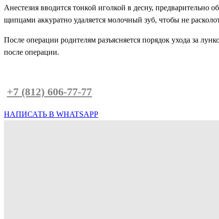
Анестезия вводится тонкой иголкой в десну, предварительно 
щипцами аккуратно удаляется молочный зуб, чтобы не расколот
После операции родителям разъясняется порядок ухода за лунк
после операции.
Запишитесь на консультацию по телефон
у
+7 (812) 606-77-77
или напишите нам в What
НАПИСАТЬ В WHATSAPP